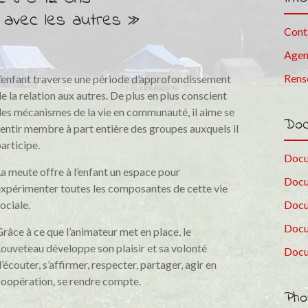
 avec les autres »
Cont
Age
Rens
’enfant traverse une période d’approfondissement
e la relation aux autres. De plus en plus conscient
es mécanismes de la vie en communauté, il aime se
Do
entir membre à part entière des groupes auxquels il
articipe.
Docu
a meute offre à l’enfant un espace pour
Docu
xpérimenter toutes les composantes de cette vie
ociale.
Docu
Docu
râce à ce que l’animateur met en place, le
ouveteau développe son plaisir et sa volonté
Docu
’écouter, s’affirmer, respecter, partager, agir en
oopération, se rendre compte.
Pho