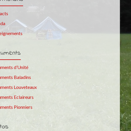
acts
nda
eignements
cuments
ments d’Unité
ments Baladins
ments Louveteaux
ments Eclaireurs
ments Pionniers
tos