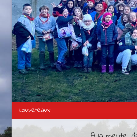
Louveteaux
A la meute, d