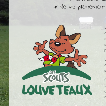
« Je vis pleinement
L
d
d
s
p
L
e
s
G
L
d
c